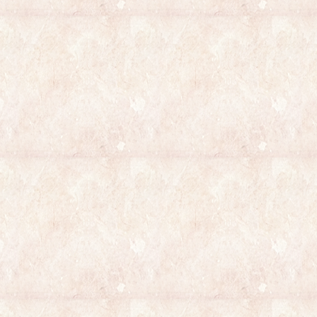
NOUS CONTACTER
Optique Jacquemart
82 Place Jean Jaurés
26100 Romans-sur-Isère
​Tél : 04.75.02.34.97
Fax : 04.75.02.87.11
Horaires d'ouvertures :
Mardi - Vendredi : 9h00 - 12h00 et 14h00 - 19h00
Samedi : 9h00 - 12h00 et 14h00 - 18h00