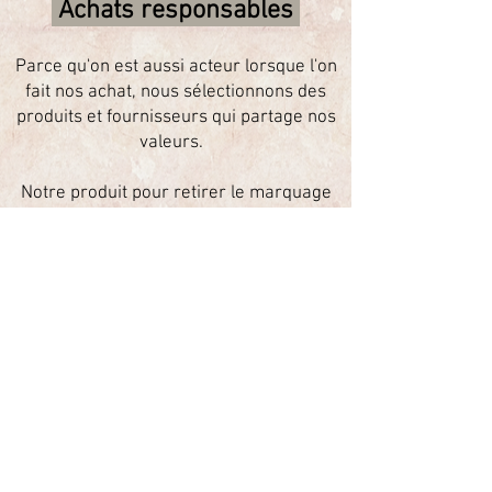
Achats responsables
Parce qu'on est aussi acteur lorsque l'on
fait nos achat, nous sélectionnons des
produits et fournisseurs qui partage nos
valeurs.
Notre produit pour retirer le marquage
des verres correcteurs est un solvant
composé d’ingrédients 100% naturels :
extraits de plantes, essence naturelle et
alcool végétal. Plus respectueux pour
l'environnement.
Fini les étuis clic clac en plastique pour
vos lunettes 2nd paire, découvrez nos
pochette en bouteilles plastiques
recyclés. 3 bouteilles sont nécessaire
pour fabriquer un étui écolo, résistant,